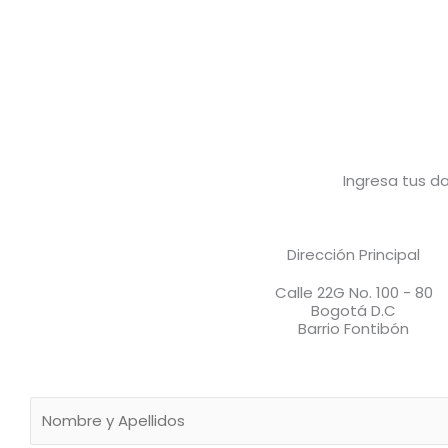
Ingresa tus d
Dirección Principal
Calle 22G No. 100 - 80
Bogotá D.C
Barrio Fontibón
N
o